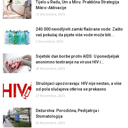
Tijelo u Radu, Um u Miru: Praktična Strategija
Mikro-Aktivacije
12 Decembra, 2025
240.000 nevidljivih zamki flaširane vode:​ Zašto
vaš pokušaj da pijete više vode može biti...
2 Decembra, 2025
Svjetski dan borbe protiv AIDS: U ponedjeljak
anonimno testiranje na viruse HIV i...
28 Novembra, 2025
Stručnjaci upozoravaju: HIV nije nestao, a više
od pola slučajeva otkriva se prekasno
27 Novembra, 2025
Dežurstva: Porodična, Pedijatrija i
Stomatologija
20 Novembra, 2025