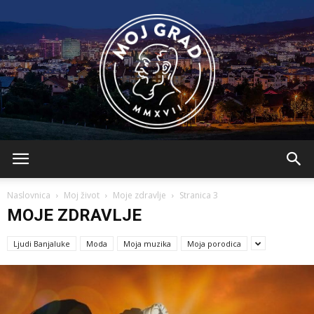
BLMojGrad
Naslovnica
Moj život
Moje zdravlje
Stranica 3
MOJE ZDRAVLJE
Ljudi Banjaluke
Moda
Moja muzika
Moja porodica