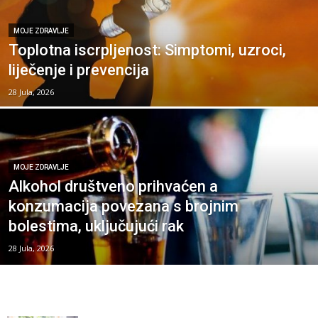
MOJE ZDRAVLJE
Toplotna iscrpljenost: Simptomi, uzroci,
liječenje i prevencija
28 Jula, 2026
MOJE ZDRAVLJE
Alkohol društveno prihvaćen a
konzumacija povezana s brojnim
bolestima, uključujući rak
28 Jula, 2026