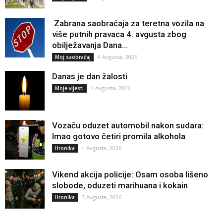
Zabrana saobraćaja za teretna vozila na
više putnih pravaca 4. avgusta zbog
obilježavanja Dana...
4 Avgusta, 2026
Moj saobraćaj
Danas je dan žalosti
4 Avgusta, 2026
Moje vijesti
Vozaču oduzet automobil nakon sudara:
Imao gotovo četiri promila alkohola
4 Avgusta, 2026
Hronika
Vikend akcija policije: Osam osoba lišeno
slobode, oduzeti marihuana i kokain
3 Avgusta, 2026
Hronika