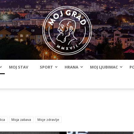
MOJ STAV
SPORT
HRANA
MOJ LJUBIMAC
PO
BLMojGrad
ica
Moja zabava
Moje zdravlje