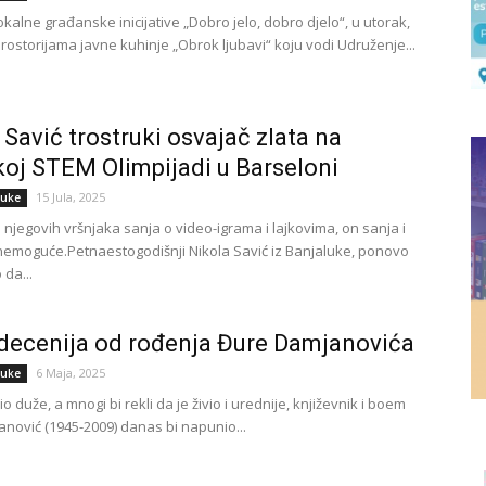
kalne građanske inicijative „Dobro jelo, dobro djelo“, u utorak,
 prostorijama javne kuhinje „Obrok ljubavi“ koju vodi Udruženje...
 Savić trostruki osvajač zlata na
koj STEM Olimpijadi u Barseloni
15 Jula, 2025
luke
 njegovih vršnjaka sanja o video-igrama i lajkovima, on sanja i
nemoguće.Petnaestogodišnji Nikola Savić iz Banjaluke, ponovo
da...
ecenija od rođenja Đure Damjanovića
6 Maja, 2025
luke
io duže, a mnogi bi rekli da je živio i urednije, književnik i boem
nović (1945-2009) danas bi napunio...