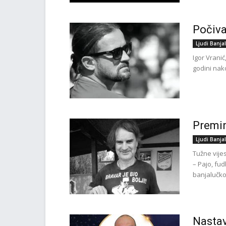
Počiva
Ljudi Banja
Igor Vranić
godini nako
Premin
Ljudi Banja
Tužne vijes
– Pajo, fu
banjalučkog
Nastav