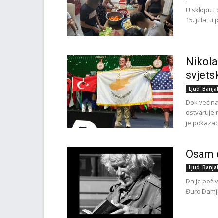
U sklopu Lo
15. jula, u
Nikola
svjets
Ljudi Banja
Dok većina
ostvaruje 
je pokazao 
Osam d
Ljudi Banja
Da je poživ
Đuro Damja