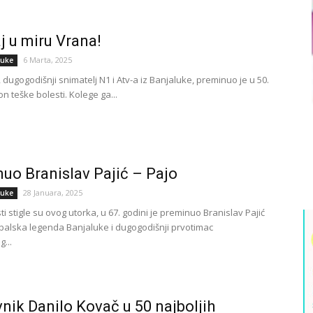
j u miru Vrana!
6 Marta, 2025
luke
, dugogodišnji snimatelj N1 i Atv-a iz Banjaluke, preminuo je u 50.
n teške bolesti. Kolege ga...
uo Branislav Pajić – Pajo
28 Januara, 2025
luke
ti stigle su ovog utorka, u 67. godini je preminuo Branislav Pajić
dbalska legenda Banjaluke i dugogodišnji prvotimac
...
nik Danilo Kovač u 50 najboljih