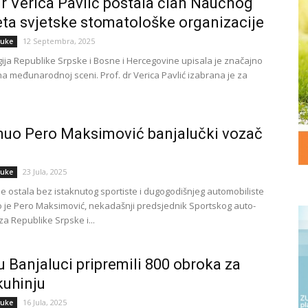
dr Verica Pavlić postala član Naučnog
ta svjetske stomatološke organizacije
12 Septembra, 2025
luke
ija Republike Srpske i Bosne i Hercegovine upisala je značajno
na međunarodnoj sceni. Prof. dr Verica Pavlić izabrana je za
uo Pero Maksimović banjalučki vozač
23 Jula, 2025
luke
je ostala bez istaknutog sportiste i dugogodišnjeg automobiliste
 je Pero Maksimović, nekadašnji predsjednik Sportskog auto-
a Republike Srpske i...
u Banjaluci pripremili 800 obroka za
kuhinju
16 Jula, 2025
luke