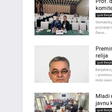
Prof. 
komite
Ljudi Banja
Stomatolog
priznanje 
člana...
Premin
relija
Ljudi Banja
Banjaluka 
– preminuo
moto savez
Mladi 
javnu 
Ljudi Banja