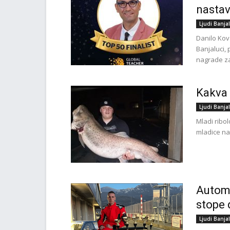
nastav
Ljudi Banja
Danilo Kov
Banjaluci, 
nagrade za
Kakva 
Ljudi Banja
Mladi ribol
mladice na 
Automo
stope 
Ljudi Banja