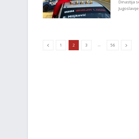
Dinastija s
Jugoslavije
...
1
2
3
56