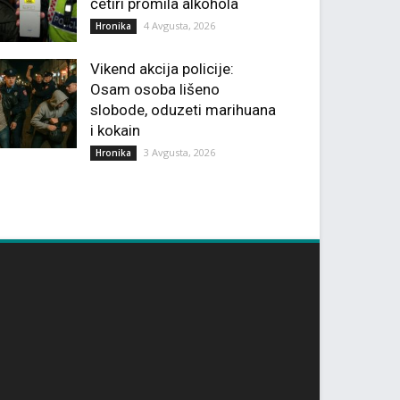
četiri promila alkohola
4 Avgusta, 2026
Hronika
Vikend akcija policije:
Osam osoba lišeno
slobode, oduzeti marihuana
i kokain
3 Avgusta, 2026
Hronika