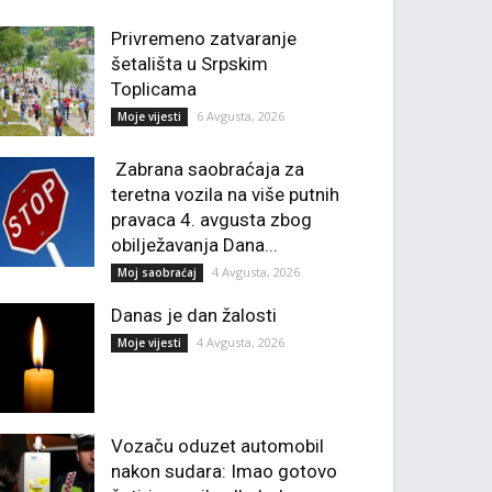
Privremeno zatvaranje
šetališta u Srpskim
Toplicama
6 Avgusta, 2026
Moje vijesti
Zabrana saobraćaja za
teretna vozila na više putnih
pravaca 4. avgusta zbog
obilježavanja Dana...
4 Avgusta, 2026
Moj saobraćaj
Danas je dan žalosti
4 Avgusta, 2026
Moje vijesti
Vozaču oduzet automobil
nakon sudara: Imao gotovo