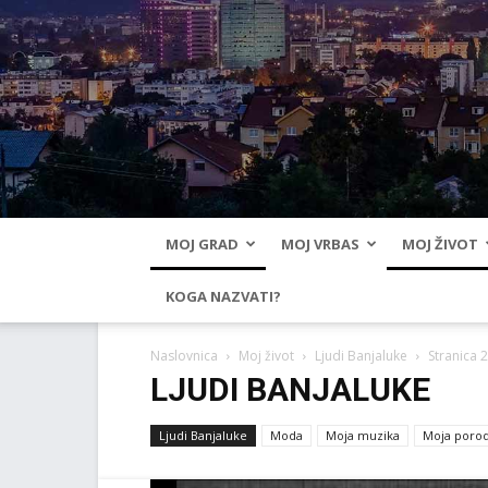
MOJ GRAD
MOJ VRBAS
MOJ ŽIVOT
KOGA NAZVATI?
Naslovnica
Moj život
Ljudi Banjaluke
Stranica 2
LJUDI BANJALUKE
Ljudi Banjaluke
Moda
Moja muzika
Moja porod