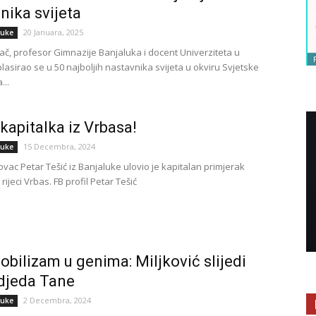
nika svijeta
20 Januara, 2025
luke
ač, profesor Gimnazije Banjaluka i docent Univerziteta u
plasirao se u 50 najboljih nastavnika svijeta u okviru Svjetske
...
kapitalka iz Vrbasa!
15 Decembra, 2024
luke
ovac Petar Tešić iz Banjaluke ulovio je kapitalan primjerak
rijeci Vrbas. FB profil Petar Tešić
bilizam u genima: Miljković slijedi
djeda Tane
2 Decembra, 2024
luke