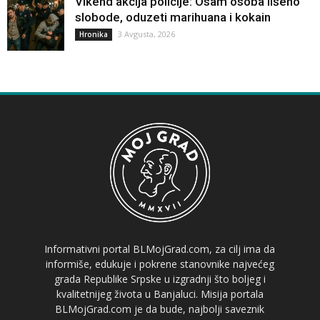
Vikend akcija policije: Osam osoba lišeno
slobode, oduzeti marihuana i kokain
3 Avgusta, 2026
Hronika
Informativni portal BLMojGrad.com, za cilj ima da
informiše, edukuje i pokrene stanovnike najvećeg
grada Republike Srpske u izgradnji što boljeg i
kvalitetnijeg života u Banjaluci. Misija portala
BLMojGrad.com je da bude, najbolji saveznik