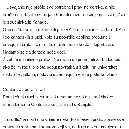
– Usvajanje nije prošlo sve potrebne i pravilne korake, a nije
urađena ni detaljna studija u Kanadi o ovom usvojenju – zaključak
je stručnjaka iz Kanade.
Ono na šta smo upozoravali prije više od tri godine, sada je došlo
i do kanadskih službi, koje su potvrdile ozbiljne propuste u
usvojenju brata i sestre, koje bi ih mogle koštati deportacije.
Nadamo se da do toga neće doći.
Život mi definitivno prolazi. Ne mogu se pripremiti za budućnost,
ako želim raditi bilo šta poput povratka u školu, na univerzitet –
rekla je Svjetlana, dodavši da ne osjeća veliku podršku vlade.
Centar za socijalni rad
Podsjećanja radi, svemu je kumovao nezakoniti rad bivšeg
menadžmenta Centra za socijalni rad u Banjaluci.
„EuroBlic“ je u kritično vrijeme nekoliko mjeseci pratio šta se sve
dešavalo s bratom i sestrom koji su, nedugo nakon usvojenja u