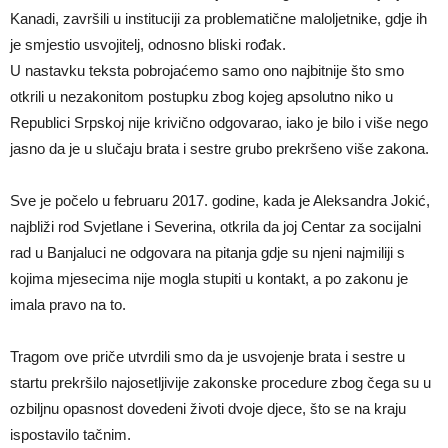
Kanadi, završili u instituciji za problematične maloljetnike, gdje ih
je smjestio usvojitelj, odnosno bliski rođak.
U nastavku teksta pobrojaćemo samo ono najbitnije što smo
otkrili u nezakonitom postupku zbog kojeg apsolutno niko u
Republici Srpskoj nije krivično odgovarao, iako je bilo i više nego
jasno da je u slučaju brata i sestre grubo prekršeno više zakona.
Sve je počelo u februaru 2017. godine, kada je Aleksandra Jokić,
najbliži rod Svjetlane i Severina, otkrila da joj Centar za socijalni
rad u Banjaluci ne odgovara na pitanja gdje su njeni najmiliji s
kojima mjesecima nije mogla stupiti u kontakt, a po zakonu je
imala pravo na to.
Tragom ove priče utvrdili smo da je usvojenje brata i sestre u
startu prekršilo najosetljivije zakonske procedure zbog čega su u
ozbiljnu opasnost dovedeni životi dvoje djece, što se na kraju
ispostavilo tačnim.