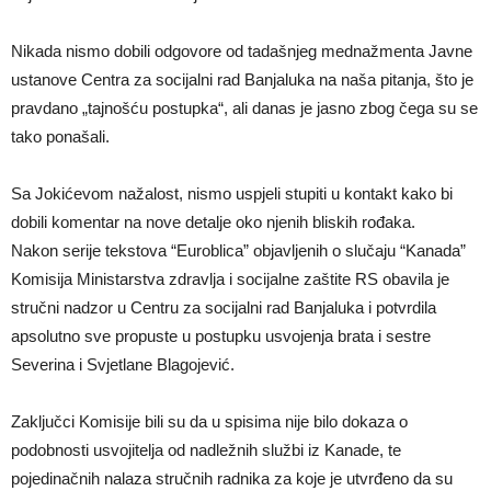
Nikada nismo dobili odgovore od tadašnjeg mednažmenta Javne
ustanove Centra za socijalni rad Banjaluka na naša pitanja, što je
pravdano „tajnošću postupka“, ali danas je jasno zbog čega su se
tako ponašali.
Sa Jokićevom nažalost, nismo uspjeli stupiti u kontakt kako bi
dobili komentar na nove detalje oko njenih bliskih rođaka.
Nakon serije tekstova “Euroblica” objavljenih o slučaju “Kanada”
Komisija Ministarstva zdravlja i socijalne zaštite RS obavila je
stručni nadzor u Centru za socijalni rad Banjaluka i potvrdila
apsolutno sve propuste u postupku usvojenja brata i sestre
Severina i Svjetlane Blagojević.
Zaključci Komisije bili su da u spisima nije bilo dokaza o
podobnosti usvojitelja od nadležnih službi iz Kanade, te
pojedinačnih nalaza stručnih radnika za koje je utvrđeno da su