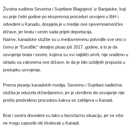
Životna sudbina Severina i Svjetlane Blagojević iz Banjaluke, koji
su prije četiri godine po ekspresnoj proceduri usvojeni u BiH i
odvedeni u Kanadu, dospjela je u medije ove sjevernoameričke
države, jer bratu i sestri sada prijeti deportacija.
Naime, kanadske službe su u međuvremenu potvrdile sve ono o
čemu je “EuroBlic” detaljno pisao još 2017. godine, a to je da
usvojenje brata i sestre, kojima su svi najbliži umrli, nije urađeno u
skladu sa zakonima ove države, te da je bilo ozbiljnih propusta u
postupku usvojenja.
Prema pisanju kanadskih medija, Severinu i Svjetlani nadležna
služba je oduzela državljanstvo, jer je utvrđeno da usvajanje nije
prošlo predviđenu proceduru kakva se zahtijeva u Kanadi.
Brat i sestra dovedeni su tako u bezizlaznu situaciju, jer se više
ne mogu zaposliti niti školovati u Kanadi.