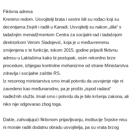
Fiktivna adresa
Krenimo redom. Usvojitelji brata i sestre bili su rođaci koji su
decenijama živjeli i radili u Kanadi. Usvojitelji su nakon „dila“ s
tadašnjim menadžmentom Centra za socijalni rad i tadašnjom
direktorkom Verom Sladojević, koja je u međuvremenu
smijenjena s te funkcije, tokom 2015. godine prijavili fiktivnu
adresu u Laktašima kako bi postupak, osim rekordno brze
procedure, izbjegao kontrolne mehanizme od strane Ministarstva
zdravlja i socijalne zaštite RS.
Iz resornog ministarstva smo imali potvrdu da usvojenje nije ni
zavedeno kao međunarodno, pa je prošlo „ispod radara“
nadležnih službi. Imali smo i potvrdu da je bilo kršenja zakona, ali
niko nije odgovarao zbog toga.
Dakle, zahvaljujući fiktivnom prijavljivanju, institucije Srpske nisu
ni morale raditi dodatnu obradu usvojitelja, pa su vrata brzog