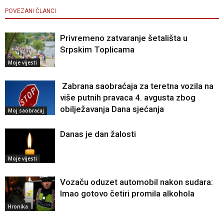
POVEZANI ČLANCI
Privremeno zatvaranje šetališta u
Srpskim Toplicama
Moje vijesti
Zabrana saobraćaja za teretna vozila na
više putnih pravaca 4. avgusta zbog
obilježavanja Dana sjećanja
Moj saobraćaj
Danas je dan žalosti
Moje vijesti
Vozaču oduzet automobil nakon sudara:
Imao gotovo četiri promila alkohola
Hronika