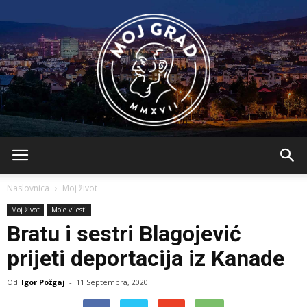
BLMojGrad
Naslovnica
Moj život
Moj život
Moje vijesti
Bratu i sestri Blagojević
prijeti deportacija iz Kanade
Od
Igor Požgaj
-
11 Septembra, 2020