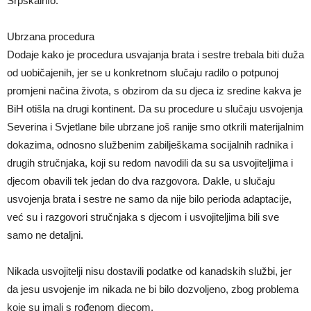
Srpskainfo.
Ubrzana procedura
Dodaje kako je procedura usvajanja brata i sestre trebala biti duža
od uobičajenih, jer se u konkretnom slučaju radilo o potpunoj
promjeni načina života, s obzirom da su djeca iz sredine kakva je
BiH otišla na drugi kontinent. Da su procedure u slučaju usvojenja
Severina i Svjetlane bile ubrzane još ranije smo otkrili materijalnim
dokazima, odnosno službenim zabilješkama socijalnih radnika i
drugih stručnjaka, koji su redom navodili da su sa usvojiteljima i
djecom obavili tek jedan do dva razgovora. Dakle, u slučaju
usvojenja brata i sestre ne samo da nije bilo perioda adaptacije,
već su i razgovori stručnjaka s djecom i usvojiteljima bili sve
samo ne detaljni.
Nikada usvojitelji nisu dostavili podatke od kanadskih službi, jer
da jesu usvojenje im nikada ne bi bilo dozvoljeno, zbog problema
koje su imali s rođenom djecom.