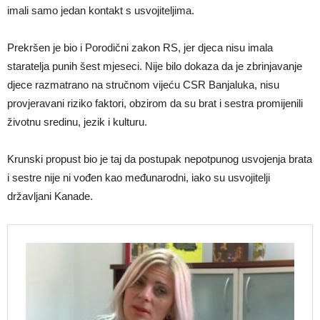
imali samo jedan kontakt s usvojiteljima.
Prekršen je bio i Porodični zakon RS, jer djeca nisu imala
staratelja punih šest mjeseci. Nije bilo dokaza da je zbrinjavanje
djece razmatrano na stručnom vijeću CSR Banjaluka, nisu
provjeravani riziko faktori, obzirom da su brat i sestra promijenili
životnu sredinu, jezik i kulturu.
Krunski propust bio je taj da postupak nepotpunog usvojenja brata
i sestre nije ni vođen kao međunarodni, iako su usvojitelji
državljani Kanade.