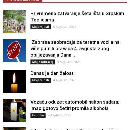
Privremeno zatvaranje šetališta u Srpskim
Toplicama
6 Avgusta, 2026
Moje vijesti
Zabrana saobraćaja za teretna vozila na
više putnih pravaca 4. avgusta zbog
obilježavanja Dana...
4 Avgusta, 2026
Moj saobraćaj
Danas je dan žalosti
4 Avgusta, 2026
Moje vijesti
Vozaču oduzet automobil nakon sudara:
Imao gotovo četiri promila alkohola
4 Avgusta, 2026
Hronika