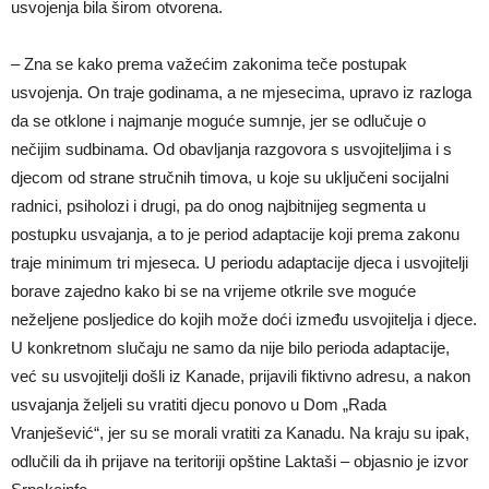
usvojenja bila širom otvorena.
– Zna se kako prema važećim zakonima teče postupak
usvojenja. On traje godinama, a ne mjesecima, upravo iz razloga
da se otklone i najmanje moguće sumnje, jer se odlučuje o
nečijim sudbinama. Od obavljanja razgovora s usvojiteljima i s
djecom od strane stručnih timova, u koje su uključeni socijalni
radnici, psiholozi i drugi, pa do onog najbitnijeg segmenta u
postupku usvajanja, a to je period adaptacije koji prema zakonu
traje minimum tri mjeseca. U periodu adaptacije djeca i usvojitelji
borave zajedno kako bi se na vrijeme otkrile sve moguće
neželjene posljedice do kojih može doći između usvojitelja i djece.
U konkretnom slučaju ne samo da nije bilo perioda adaptacije,
već su usvojitelji došli iz Kanade, prijavili fiktivno adresu, a nakon
usvajanja željeli su vratiti djecu ponovo u Dom „Rada
Vranješević“, jer su se morali vratiti za Kanadu. Na kraju su ipak,
odlučili da ih prijave na teritoriji opštine Laktaši – objasnio je izvor